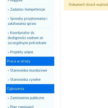
Majątek
Dokument stracił ważnoś
Zadania i kompetencje
Sposoby przyjmowania i
załatwiania spraw
Koordynator ds.
dostępności osobom ze
szczególnymi potrzebami
Projekty unijne
Praca w straży
Stanowiska mundurowe
Stanowiska cywilne
Ogłoszenia
Zamówienia publiczne
Plan zamówień