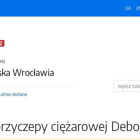
UA
E
nej
jska Wrocławia
Wyszukiwar
tatnio dodane
przyczepy ciężarowej Deb