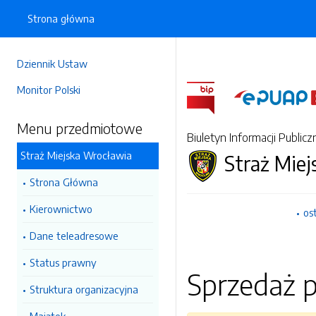
Strona główna
Dziennik Ustaw
Monitor Polski
Menu przedmiotowe
Biuletyn Informacji Publicz
Straż Miejska Wrocławia
Straż Mie
Strona Główna
Kierownictwo
os
Dane teleadresowe
Status prawny
Sprzedaż 
Struktura organizacyjna