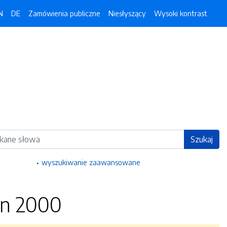
N
DE
Zamówienia publiczne
Niesłyszący
Wysoki kontrast
ka
Szukaj
wyszukiwanie zaawansowane
on 2000