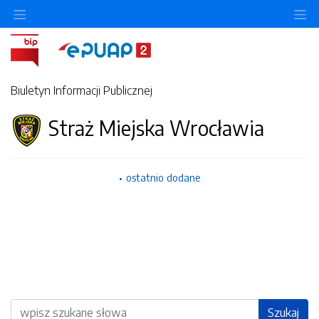
Ukryj/pokaż menu przedmiotowe
Uk
Biuletyn Informacji Publicznej
Straż Miejska Wrocławia
ostatnio dodane
Wyszukiwarka
Szukaj