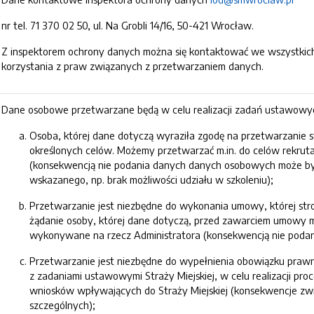
nr tel. 71 370 02 50, ul. Na Grobli 14/16, 50-421 Wrocław.
Z inspektorem ochrony danych można się kontaktować we wszystki
korzystania z praw związanych z przetwarzaniem danych.
Dane osobowe przetwarzane będą w celu realizacji zadań ustawowych 
Osoba, której dane dotyczą wyraziła zgodę na przetwarzanie 
określonych celów. Możemy przetwarzać m.in. do celów rekrutac
(konsekwencją nie podania danych danych osobowych może być,
wskazanego, np. brak możliwości udziału w szkoleniu);
Przetwarzanie jest niezbędne do wykonania umowy, której stron
żądanie osoby, której dane dotyczą, przed zawarciem umowy m.
wykonywane na rzecz Administratora (konsekwencją nie podania
Przetwarzanie jest niezbędne do wypełnienia obowiązku prawne
z zadaniami ustawowymi Straży Miejskiej, w celu realizacji pr
wniosków wpływających do Straży Miejskiej (konsekwencje zw
szczególnych);