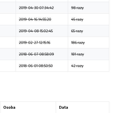
2019-04-30 07:34:42
98 razy
2019-04-16 14:55:20
45 razy
2019-04-08 15:02:45
65 razy
2019-02-27 12:15:16
186 razy
2018-06-07 08:58:09
181 razy
2018-06-01 08:50:50
42 razy
Osoba
Data