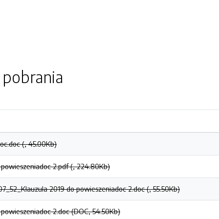
o pobrania
c.doc (, 45.00Kb)
 powieszeniadoc 2.pdf (, 224.80Kb)
7_52_Klauzula 2019 do powieszeniadoc 2.doc (, 55.50Kb)
 powieszeniadoc 2.doc (DOC, 54.50Kb)