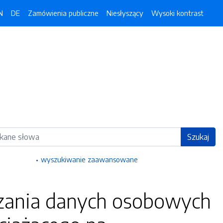
N
DE
Zamówienia publiczne
Niesłyszący
Wysoki kontrast
ka
Szukaj
wyszukiwanie zaawansowane
rzania danych osobowych