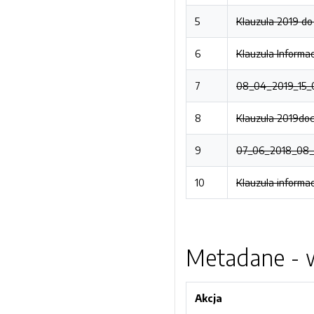
5
Klauzula 2019 do
6
Klauzula Informa
7
08_04_2019_15_0
8
Klauzula 2019doc
9
07_06_2018_08_5
10
Klauzula informa
Metadane - w
Akcja