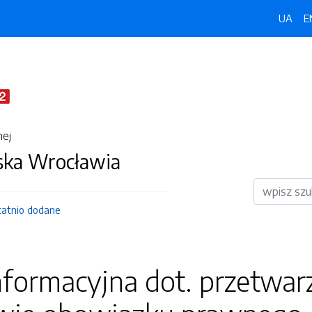
UA
E
nej
jska Wrocławia
Wyszukiwar
tatnio dodane
informacyjna dot. przetwa