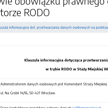
wie obowiązku prawnego 
atorze RODO
auzula informacyjna dot. przetwarzania danych osobowych na podst
Klauzula informacyjna dotycząca przetwarzan
w trybie RODO w Staży Miejskiej W
Administratorem danych osobowych jest Komendant Straży Miejskiej
ul. Na Grobli 14/16, 50-421 Wrocław.
Dane kontaktowe inspektora ochrony danych
iod@smwroclaw.pl