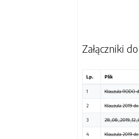
Załączniki d
Lp.
Plik
1
Klauzula RODO do
2
Klauzula 2019 do
3
28_08_2019_12_0
4
Klauzula 2019 do