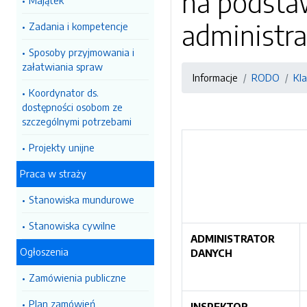
na podsta
Majątek
administr
Zadania i kompetencje
Sposoby przyjmowania i
załatwiania spraw
Informacje
RODO
Kl
Koordynator ds.
dostępności osobom ze
szczególnymi potrzebami
Projekty unijne
Praca w straży
Stanowiska mundurowe
Stanowiska cywilne
ADMINISTRATOR
Ogłoszenia
DANYCH
Zamówienia publiczne
Plan zamówień
INSPEKTOR