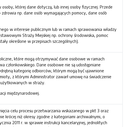
soby, której dane dotyczą, lub innej osoby fizycznej. Przede
lub zdrowia np. dane osób wymagających pomocy, dane osób
anego w interesie publicznym lub w ramach sprawowania władzy
 ustawowymi Straży Miejskiej np. ochrony środowiska, pomoc
ły określone w przepisach szczególnych).
bliczne, które mogą otrzymywać dane osobowe w ramach
wa członkowskiego. Dane osobowe nie są udostępniane
drębną kategorię odbiorców, którym mogą być ujawnione
mioty, z którymi Administrator zawarł umowę na świadczenie
 użytkowanych w straży.
acji międzynarodowej.
ęcia celu procesu przetwarzania wskazanego w pkt 3 oraz
e krócej niż okresy zgodne z kategoriami archiwalnymi, o
nia 2011 r. w sprawie instrukcji kancelaryjnej, jednolitych