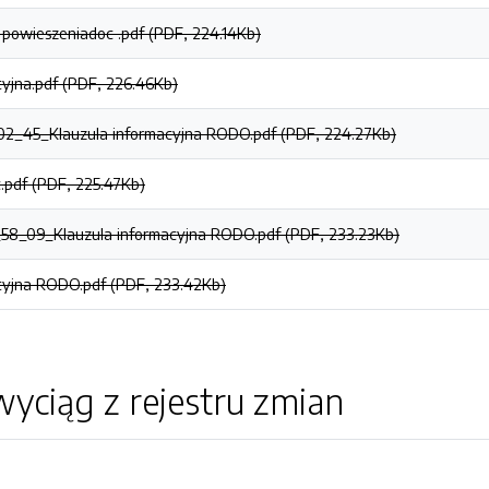
 powieszeniadoc .pdf (PDF, 224.14Kb)
cyjna.pdf (PDF, 226.46Kb)
2_45_Klauzula informacyjna RODO.pdf (PDF, 224.27Kb)
.pdf (PDF, 225.47Kb)
8_09_Klauzula informacyjna RODO.pdf (PDF, 233.23Kb)
cyjna RODO.pdf (PDF, 233.42Kb)
yciąg z rejestru zmian