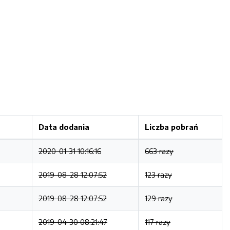
Data dodania
Liczba pobrań
2020-01-31 10:16:16
663 razy
2019-08-28 12:07:52
123 razy
2019-08-28 12:07:52
129 razy
2019-04-30 08:21:47
117 razy