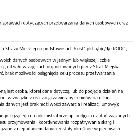
ch sprawach dotyczących przetwarzania danych osobowych oraz
Straży Miejskiej na podstawie art. 6 ust.1 pkt a/b/c/d/e RODO;
swoich danych osobowych w jednym lub większej liczbie
ji, udziału w zajęciach organizowanych przez Straż Miejska
 brak możliwości osiągnięcia celu procesu przetwarzania
ą jest osoba, której dane dotyczą, lub do podjęcia działań na
in. w związku z realizacją zawieranych umów na usługi
 danych jest brak możliwości zawarcia i realizacji umowy);
go ciążącego na administratorze np. podjęcia działań wiązanych
ocesu przyjmowania i koordynowania rozpatrywania skarg i
iązane z niepodaniem danym zostały określone w przepisach