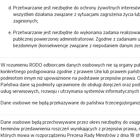
Przetwarzanie jest niezbędne do ochrony żywotnych interesów o
wszystkim działania związane z sytuacjami zagrożenia życia 
zaginionych;
Przetwarzanie jest niezbędne do wykonania zadania realizow
publicznej powierzonej administratorowi. Zgodnie z zadaniami
bezdomnym (konsekwencje związane z niepodaniem danym zosta
W rozumieniu RODO odbiorcami danych osobowych nie są organy pu
konkretnego postępowania zgodnie z prawem Unii lub prawem państ
podmiotom innym niż upoważnione na podstawie przepisów prawa. O
Państwa dane są podmioty uprawnione do obsługi doręczeń oraz pod
usług serwisowych, rozwoju i utrzymania systemów informatycznych
Dane osobowe nie będą przekazywane do państwa trzeciego/organiz
Dane osobowe będą przechowywane przez okres niezbędny do osiągni
terminów przedawnienia roszczeń wynikających z przepisów prawa, ni
których mowa w rozporządzeniu Prezesa Rady Ministrów z dnia 18 stycz