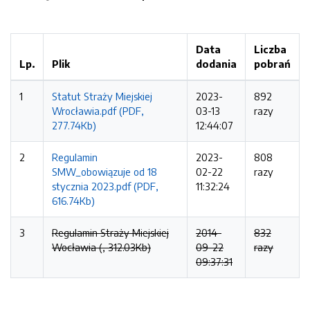
Data
Liczba
Lp.
Plik
dodania
pobrań
1
Statut Straży Miejskiej
2023-
892
Wrocławia.pdf (PDF,
03-13
razy
277.74Kb)
12:44:07
2
Regulamin
2023-
808
SMW_obowiązuje od 18
02-22
razy
stycznia 2023.pdf (PDF,
11:32:24
616.74Kb)
3
Regulamin Straży Miejskiej
2014-
832
Wocławia (, 312.03Kb)
09-22
razy
09:37:31