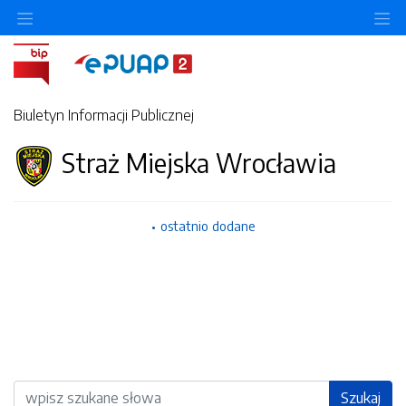
Ukryj/pokaż menu przedmiotowe
Uk
Biuletyn Informacji Publicznej
Straż Miejska Wrocławia
ostatnio dodane
Wyszukiwarka
Szukaj