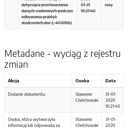
dotycząca przetwarzania
01-31
razy
danych osobowych podczas
10:21:40
odbywania praktyk
studenckich.doc (, 47.00Kb)
Metadane - wyciąg z rejestru
zmian
Akcja
Osoba
Data
Dodanie dokumentu:
Sławomir
31-01-
Chełchowski
2020
10:21:40
Osoba, która wytworzyła
Sławomir
31-01-
informację lub odpowiada za
Chełchowski
2020