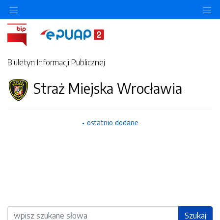
Ukryj/pokaż menu przedmiotowe
Uk
Biuletyn Informacji Publicznej
Straż Miejska Wrocławia
ostatnio dodane
Wyszukiwarka
Szukaj