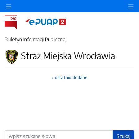
Ukryj/pokaż menu przedmiotowe
Uk
Biuletyn Informacji Publicznej
Straż Miejska Wrocławia
ostatnio dodane
Wyszukiwarka
Szukaj