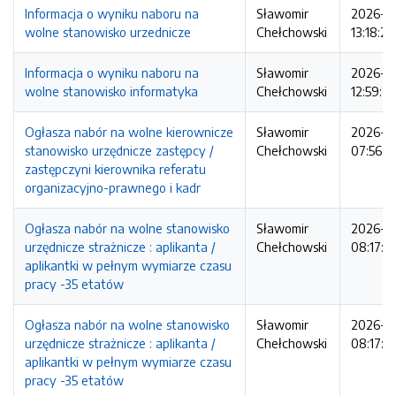
Informacja o wyniku naboru na
Sławomir
2026-0
wolne stanowisko urzednicze
Chełchowski
13:18:25
Informacja o wyniku naboru na
Sławomir
2026-0
wolne stanowisko informatyka
Chełchowski
12:59:2
Ogłasza nabór na wolne kierownicze
Sławomir
2026-06
stanowisko urzędnicze zastępcy /
Chełchowski
07:56:5
zastępczyni kierownika referatu
organizacyjno-prawnego i kadr
Ogłasza nabór na wolne stanowisko
Sławomir
2026-0
urzędnicze strażnicze : aplikanta /
Chełchowski
08:17:5
aplikantki w pełnym wymiarze czasu
pracy -35 etatów
Ogłasza nabór na wolne stanowisko
Sławomir
2026-0
urzędnicze strażnicze : aplikanta /
Chełchowski
08:17:4
aplikantki w pełnym wymiarze czasu
pracy -35 etatów