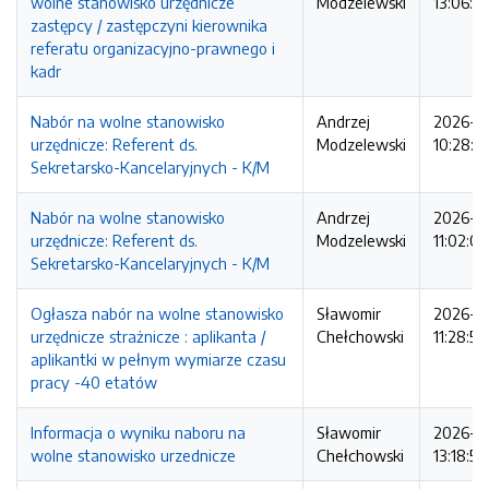
wolne stanowisko urzędnicze
Modzelewski
13:06:5
zastępcy / zastępczyni kierownika
referatu organizacyjno-prawnego i
kadr
Nabór na wolne stanowisko
Andrzej
2026-0
urzędnicze: Referent ds.
Modzelewski
10:28:0
Sekretarsko-Kancelaryjnych - K/M
Nabór na wolne stanowisko
Andrzej
2026-0
urzędnicze: Referent ds.
Modzelewski
11:02:00
Sekretarsko-Kancelaryjnych - K/M
Ogłasza nabór na wolne stanowisko
Sławomir
2026-0
urzędnicze strażnicze : aplikanta /
Chełchowski
11:28:51
aplikantki w pełnym wymiarze czasu
pracy -40 etatów
Informacja o wyniku naboru na
Sławomir
2026-0
wolne stanowisko urzednicze
Chełchowski
13:18:53