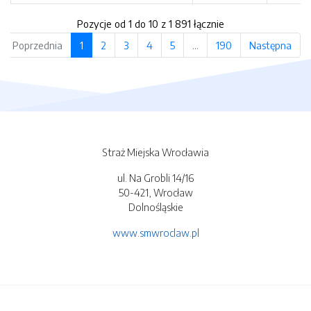
Pozycje od 1 do 10 z 1 891 łącznie
Poprzednia
1
2
3
4
5
…
190
Następna
Straż Miejska Wrocławia
ul. Na Grobli 14/16
50-421, Wrocław
Dolnośląskie
www.smwroclaw.pl