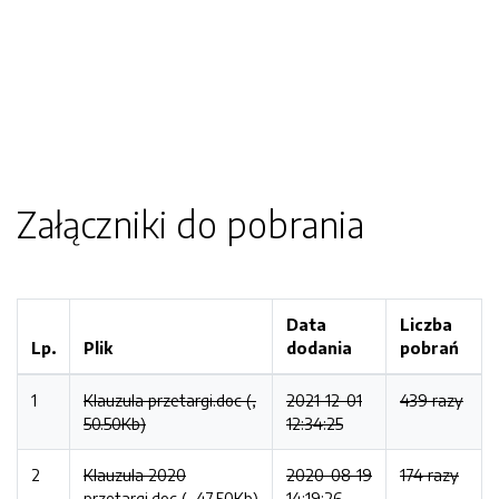
Załączniki do pobrania
Data
Liczba
Lp.
Plik
dodania
pobrań
1
Klauzula przetargi.doc (,
2021-12-01
439 razy
50.50Kb)
12:34:25
2
Klauzula 2020
2020-08-19
174 razy
przetargi.doc (, 47.50Kb)
14:19:26