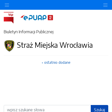
Ukryj/pokaż menu przedmiotowe
Uk
Biuletyn Informacji Publicznej
Straż Miejska Wrocławia
ostatnio dodane
Wyszukiwarka
Szukaj