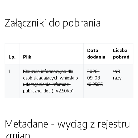
Załączniki do pobrania
Data
Liczba
Lp.
Plik
dodania
pobrań
1
Klauzula informacyjna dla
2020-
148
osob skladajacych wnioski o
09-08
razy
udostępnienie informacji
10:25:25
publicznej.doc (, 42.50Kb)
Metadane - wyciąg z rejestru
zmian