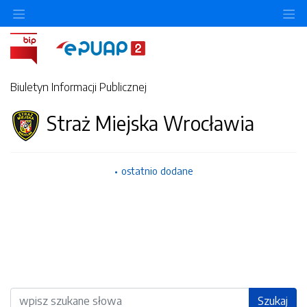
Ukryj/pokaż menu przedmiotowe
Uk
Biuletyn Informacji Publicznej
Straż Miejska Wrocławia
ostatnio dodane
Wyszukiwarka
Szukaj