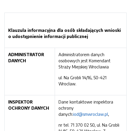
Klauzula informacyjna dla osób składają
cych wnioski
o udostęp
nienie informacji publicznej
ADMINISTRATOR
Administratorem danych
DANYCH
osobowych jest Komendant
Straży Miejskiej Wrocławia
ul. Na Grobli 14/16, 50-421
Wrocław.
INSPEKTOR
Dane kontaktowe inspektora
OCHRONY DANYCH
ochrony
danych:
iod@smwroclaw.pl
,
nr tel. 71 370 02 50, ul. Na Grobli