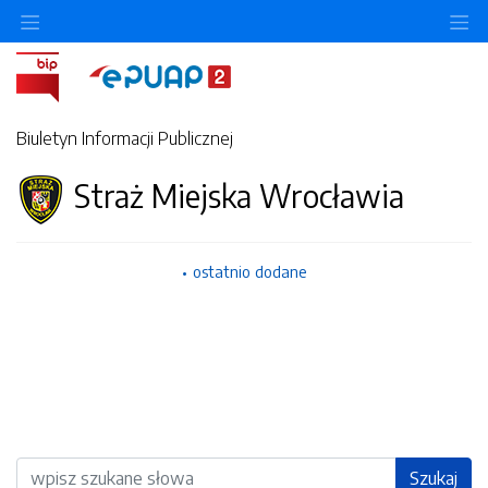
Ukryj/pokaż menu przedmiotowe
Uk
Biuletyn Informacji Publicznej
Straż Miejska Wrocławia
ostatnio dodane
Wyszukiwarka
Szukaj